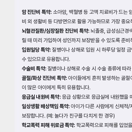
암 진단비 특약:
소아암, 백혈병 등 고액 치료비가 드는 
비 외 생활비 등 다방면으로 활용 가능하므로 가장 중요
뇌혈관질환/심장질환 진단비 특약:
뇌졸중, 급성심근경색
릴 때 미리 가입하여 성인까지 보장받을 수 있도록 준비
입원일당 특약:
질병이나 상해로 입원 시 하루당 일정 금
수 있으므로 유용합니다.
수술비 특약:
질병이나 상해로 수술 시 수술 종류에 따라
골절/화상 진단비 특약:
아이들에게 흔히 발생하는 골절이
이 많은 아이에게 특히 유용합니다.
응급실 내원비 특약:
응급 상황으로 응급실에 내원했을 때
일상생활 배상책임 특약:
아이가 다른 사람에게 신체적/
보장합니다. (예: 놀다가 친구를 다치게 한 경우)
학교폭력 피해 위로금 특약:
학교폭력으로 피해를 입었을 